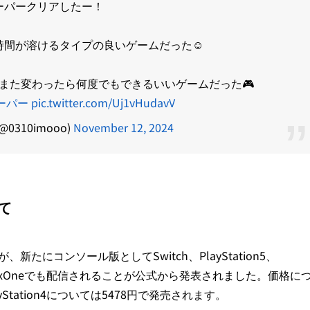
ーパークリアしたー！
間が溶けるタイプの良いゲームだった☺️
また変わったら何度でもできるいいゲームだった🎮
ーパー
pic.twitter.com/Uj1vHudavV
0310imooo)
November 12, 2024
いて
新たにコンソール版としてSwitch、PlayStation5、
riesS、XboxOneでも配信されることが公式から発表されました。価格に
PlayStation4については5478円で発売されます。