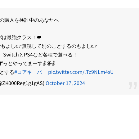
の購入を検討中のあなたへ
パは最強クラス！👑
もよし👉無視して別のことするのもよし👉
X、SwitchとPS4など各種で遊べる！
っとやってまーす✌️🤪✌️
とする
#コアキーパー
pic.twitter.com/lTz9NLm4sU
000Reg1g1gAS)
October 17, 2024