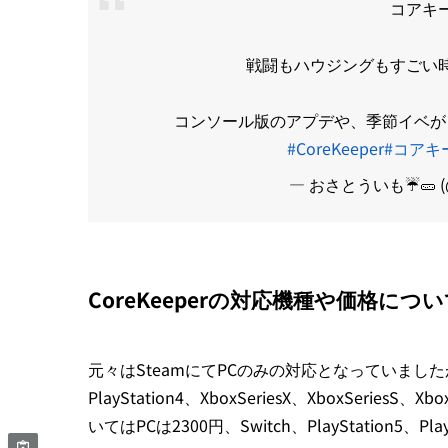
コアキ
戦闘もハウジングもすごい時
コンソール版のアプデや、季節イベが
#CoreKeeper
#コアキ
— おさとういも☔️🥒 (@
CoreKeeperの対応機種や価格につ
元々はSteamにてPCのみの対応となっていましたが、
PlayStation4、XboxSeriesX、XboxSe
いてはPCは2300円、Switch、PlayStation5、