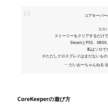
コアキーパー
コス
ストーリーをクリアするだけで
SteamとPS5、XBO
私はソロでず
※ただしクロスプレイはまだないもの
— だいおーちゃんねる (@ZK
CoreKeeperの遊び方