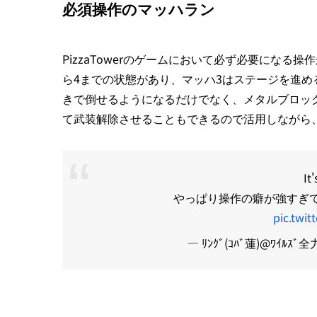
必須操作のマッハラン
PizzaTowerのゲームにおいて必ず必要にな
ら4までの状態があり、マッハ3はステージを進め
きで倒せるようになるだけでなく、メタルブロッ
て武装解除させることもできるので活用しながら
It
やっぱり操作の癖が強すぎて
pic.twi
— ﾘﾝｸﾞ(ｺﾊﾞ蓮)@ﾜｲﾙｽﾞ全